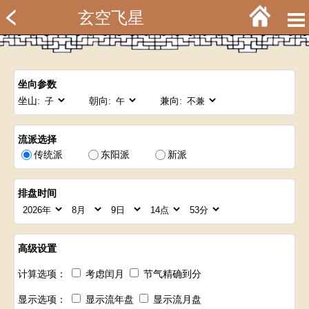
玄空飞星
坐向参数
坐山:
朝向:
兼向:
流派选择
传统派
东阳派
新派
排盘时间
高级设置
计算选项：
考虑闰月
节气精确到分
显示选项：
显示流年盘
显示流月盘