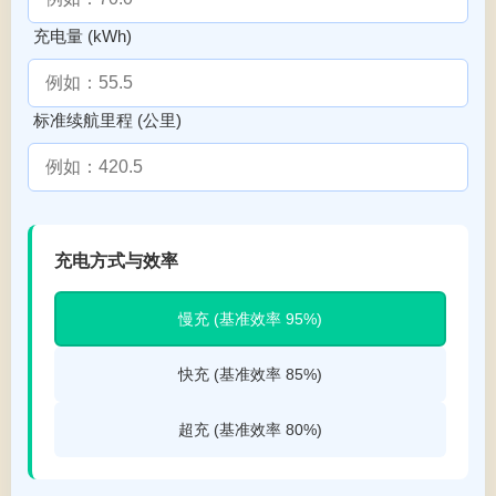
充电量 (kWh)
标准续航里程 (公里)
充电方式与效率
慢充 (基准效率 95%)
快充 (基准效率 85%)
超充 (基准效率 80%)