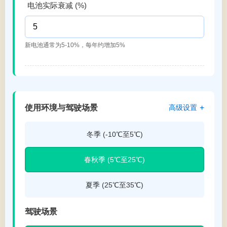
电池实际衰减 (%)
新电池通常为5-10%，每年约增加5%
充电设备偏差 (%)
高级设置
使用环境与驾驶场景
0
%
老旧设备选-3%，新设备选0%，高性能设备可选+2%
冬季 (-10℃至5℃)
春秋季 (5℃至25℃)
夏季 (25℃至35℃)
驾驶场景