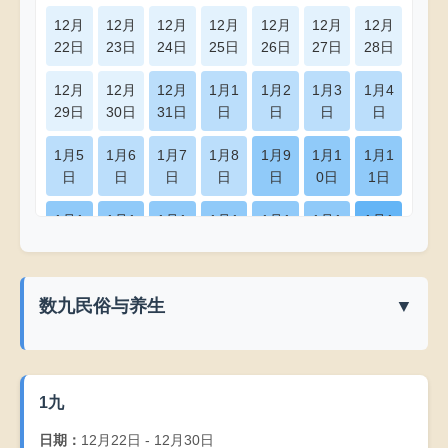
12月
12月
12月
12月
12月
12月
12月
22日
23日
24日
25日
26日
27日
28日
12月
12月
12月
1月1
1月2
1月3
1月4
29日
30日
31日
日
日
日
日
1月5
1月6
1月7
1月8
1月9
1月1
1月1
日
日
日
日
日
0日
1日
1月1
1月1
1月1
1月1
1月1
1月1
1月1
2日
3日
4日
5日
6日
7日
8日
1月1
1月2
1月2
1月2
1月2
1月2
1月2
数九民俗与养生
▼
9日
0日
1日
2日
3日
4日
5日
1月2
1月2
1月2
1月2
1月3
1月3
2月1
数九寒天是中国民间计算寒天与春暖花开日期的传统方法，
6日
7日
8日
9日
0日
1日
日
从冬至日开始每9天为一个"九"，共81天。
1九
2月2
2月3
2月4
2月5
2月6
2月7
2月8
数九谚语
日
日
日
日
日
日
日
日期：
12月22日 - 12月30日