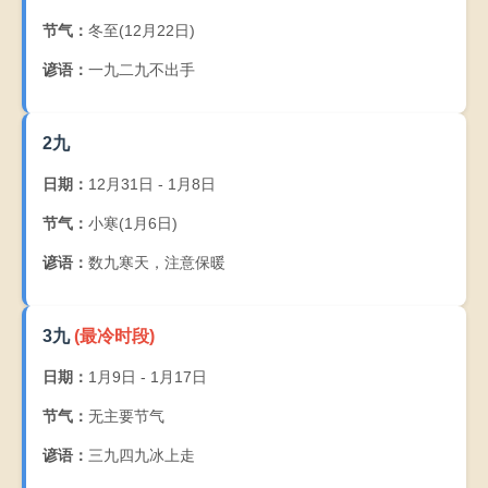
一九二九不出手，三九四九冰上走，五九六九沿河看柳，
节气：
冬至(12月22日)
2月9
2月1
2月1
2月1
2月1
2月1
2月1
七九河开，八九雁来，九九加一九，耕牛遍地走。
日
0日
1日
2日
3日
4日
5日
谚语：
一九二九不出手
2月1
2月1
2月1
2月1
2月2
2月2
2月2
6日
7日
8日
9日
0日
1日
2日
养生建议
2九
三九四九：注重防寒保暖，可适当进补（如羊肉、枸杞
2月2
2月2
2月2
2月2
2月2
2月2
3月1
日期：
12月31日 - 1月8日
等），早睡晚起，避免过度劳累。
3日
4日
5日
6日
7日
8日
日
节气：
小寒(1月6日)
六九七九：天气转暖，可增加户外活动，舒展筋骨，但仍
3月2
3月3
3月4
3月5
3月6
3月7
3月8
需注意"春捂"。
谚语：
数九寒天，注意保暖
日
日
日
日
日
日
日
3月9
3月1
3月1
3月1
3九
(最冷时段)
日
0日
1日
2日
《小至》—— 杜甫
日期：
1月9日 - 1月17日
天时人事日相催，冬至阳生春又来。
刺绣五纹添弱线，吹葭六琯动浮灰。
节气：
无主要节气
岸容待腊将舒柳，山意冲寒欲放梅。
谚语：
三九四九冰上走
云物不殊乡国异，教儿且覆掌中杯。