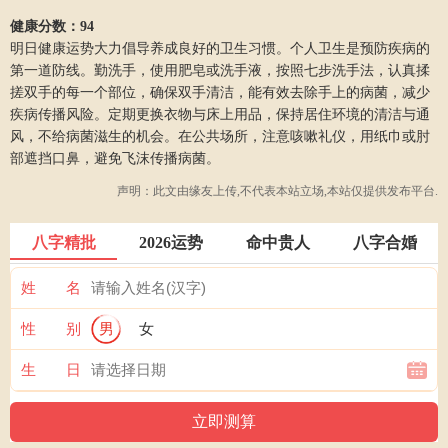
健康分数：94
明日健康运势大力倡导养成良好的卫生习惯。个人卫生是预防疾病的
第一道防线。勤洗手，使用肥皂或洗手液，按照七步洗手法，认真揉
搓双手的每一个部位，确保双手清洁，能有效去除手上的病菌，减少
疾病传播风险。定期更换衣物与床上用品，保持居住环境的清洁与通
风，不给病菌滋生的机会。在公共场所，注意咳嗽礼仪，用纸巾或肘
部遮挡口鼻，避免飞沫传播病菌。
声明：此文由
缘友
上传,不代表本站立场,本站仅提供发布平台.
八字精批
2026运势
命中贵人
八字合婚
姓 名
性 别
男
女
生 日