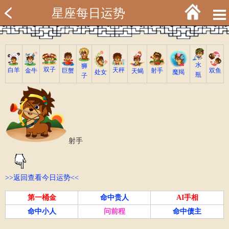
星座每日运势
水
狮
双子
白羊
天秤
射手
巨蟹
双鱼
金牛
天蝎
魔羯
处女
瓶
子
射手
>>返回查看今日运势<<
第一桶金
命中贵人
AI手相
命中小人
问前程
命中债主