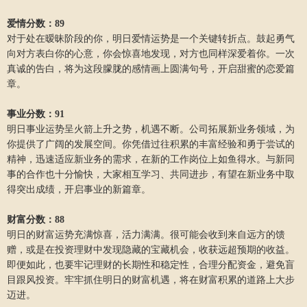
爱情分数：89
对于处在暧昧阶段的你，明日爱情运势是一个关键转折点。鼓起勇气
向对方表白你的心意，你会惊喜地发现，对方也同样深爱着你。一次
真诚的告白，将为这段朦胧的感情画上圆满句号，开启甜蜜的恋爱篇
章。
事业分数：91
明日事业运势呈火箭上升之势，机遇不断。公司拓展新业务领域，为
你提供了广阔的发展空间。你凭借过往积累的丰富经验和勇于尝试的
精神，迅速适应新业务的需求，在新的工作岗位上如鱼得水。与新同
事的合作也十分愉快，大家相互学习、共同进步，有望在新业务中取
得突出成绩，开启事业的新篇章。
财富分数：88
明日的财富运势充满惊喜，活力满满。很可能会收到来自远方的馈
赠，或是在投资理财中发现隐藏的宝藏机会，收获远超预期的收益。
即便如此，也要牢记理财的长期性和稳定性，合理分配资金，避免盲
目跟风投资。牢牢抓住明日的财富机遇，将在财富积累的道路上大步
迈进。