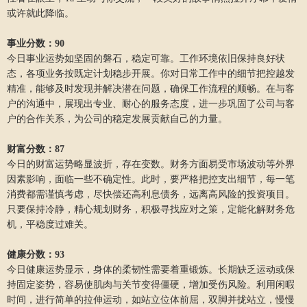
或许就此降临。
事业分数：90
今日事业运势如坚固的磐石，稳定可靠。工作环境依旧保持良好状
态，各项业务按既定计划稳步开展。你对日常工作中的细节把控越发
精准，能够及时发现并解决潜在问题，确保工作流程的顺畅。在与客
户的沟通中，展现出专业、耐心的服务态度，进一步巩固了公司与客
户的合作关系，为公司的稳定发展贡献自己的力量。
财富分数：87
今日的财富运势略显波折，存在变数。财务方面易受市场波动等外界
因素影响，面临一些不确定性。此时，要严格把控支出细节，每一笔
消费都需谨慎考虑，尽快偿还高利息债务，远离高风险的投资项目。
只要保持冷静，精心规划财务，积极寻找应对之策，定能化解财务危
机，平稳度过难关。
健康分数：93
今日健康运势显示，身体的柔韧性需要着重锻炼。长期缺乏运动或保
持固定姿势，容易使肌肉与关节变得僵硬，增加受伤风险。利用闲暇
时间，进行简单的拉伸运动，如站立位体前屈，双脚并拢站立，慢慢