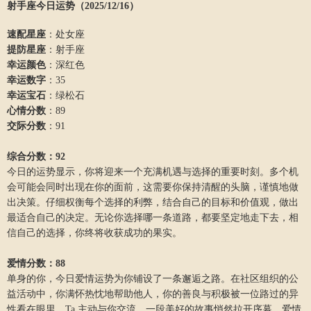
射手座今日运势（2025/12/16）
速配星座
：处女座
提防星座
：射手座
幸运颜色
：深红色
幸运数字
：35
幸运宝石
：绿松石
心情分数
：89
交际分数
：91
综合分数：92
今日的运势显示，你将迎来一个充满机遇与选择的重要时刻。多个机
会可能会同时出现在你的面前，这需要你保持清醒的头脑，谨慎地做
出决策。仔细权衡每个选择的利弊，结合自己的目标和价值观，做出
最适合自己的决定。无论你选择哪一条道路，都要坚定地走下去，相
信自己的选择，你终将收获成功的果实。
爱情分数：88
单身的你，今日爱情运势为你铺设了一条邂逅之路。在社区组织的公
益活动中，你满怀热忱地帮助他人，你的善良与积极被一位路过的异
性看在眼里，Ta 主动与你交流，一段美好的故事悄然拉开序幕，爱情