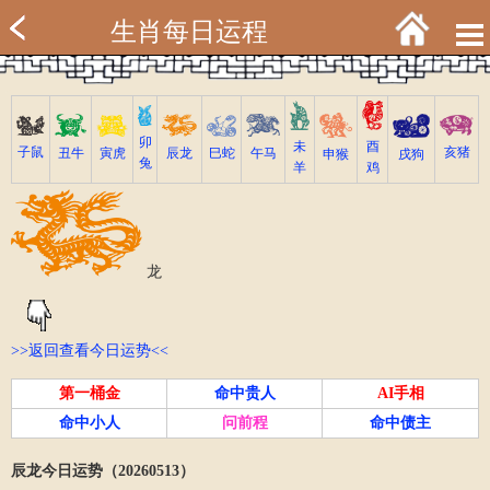
生肖每日运程
卯
未
酉
亥猪
子鼠
寅虎
丑牛
巳蛇
午马
辰龙
戌狗
申猴
兔
羊
鸡
龙
>>返回查看今日运势<<
第一桶金
命中贵人
AI手相
命中小人
问前程
命中债主
辰龙今日运势（20260513）